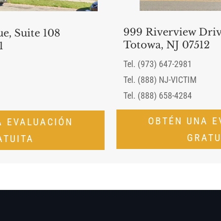
999 Riverview Driv
e, Suite 108
Totowa, NJ 07512
1
Tel. (973) 647-2981
Tel. (888) NJ-VICTIM
Tel. (888) 658-4284
OBTÉN UNA E
A EVALUACIÓN
GRATU
ATUITA