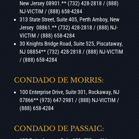
New Jersey 08901.** (732) 428-2818 / (888)
NJ-VICTIM / (888) 658-4284
313 State Street, Suite 405, Perth Amboy, New
Jersey 08861.** (732) 428-2818 / (888) NJ-
VICTIM / (888) 658-4284
30 Knights Bridge Road, Suite 525, Piscataway,
NJ 08854** (732) 428-2818 / (888) NJ-VICTIM
/ (888) 658-4284
CONDADO DE MORRIS:
100 Enterprise Drive, Suite 301, Rockaway, NJ
07866** (973) 647-2981 / (888) NJ-VICTIM /
(888) 658-4284
CONDADO DE PASSAIC: