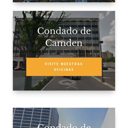
Condado de
Camden
VISITE NUESTRAS
OFICINAS
Condado de