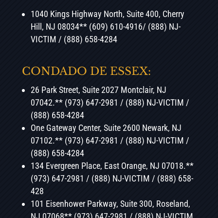
1040 Kings Highway North, Suite 400, Cherry
Hill, NJ 08034** (609) 610-4916/ (888) NJ-
VICTIM / (888) 658-4284
CONDADO DE ESSEX:
26 Park Street, Suite 2027 Montclair, NJ
07042.** (973) 647-2981 / (888) NJ-VICTIM /
(888) 658-4284
One Gateway Center, Suite 2600 Newark, NJ
07102.** (973) 647-2981 / (888) NJ-VICTIM /
(888) 658-4284
134 Evergreen Place, East Orange, NJ 07018.**
(973) 647-2981 / (888) NJ-VICTIM / (888) 658-
428
101 Eisenhower Parkway, Suite 300, Roseland,
NJ 07068** (973) 647-2981 / (888) NJ-VICTIM