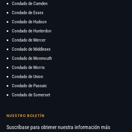
Condado de Camden
Condado de Essex
Condado de Hudson
Condado de Hunterdon
Condado de Mercer
Condado de Middlesex
Condado de Monmouth
Condado de Morris
Condado de Union
Condado de Passaic
Condado de Somerset
NUESTRO BOLETÍN
Suscríbase para obtener nuestra información más