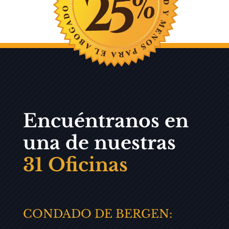
Encuéntranos en
una de nuestras
31 Oficinas
CONDADO DE BERGEN: