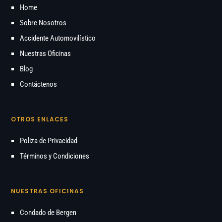
Home
Sobre Nosotros
Accidente Automovilístico
Nuestras Oficinas
Blog
Contáctenos
OTROS ENLACES
Poliza de Privacidad
Términos y Condiciones
NUESTRAS OFICINAS
Condado de Bergen