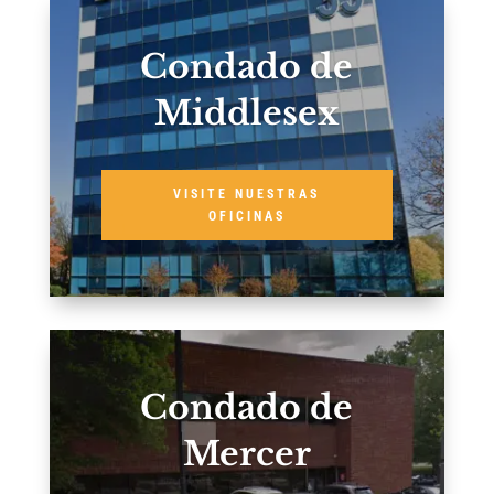
Condado de
Middlesex
VISITE NUESTRAS
OFICINAS
Condado de
Mercer