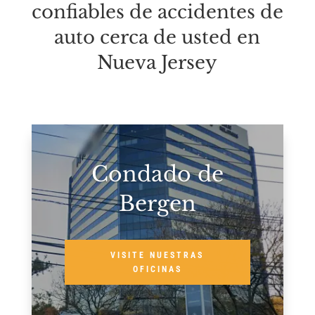
confiables de accidentes de
auto cerca de usted en
Nueva Jersey
Condado de
Bergen
VISITE NUESTRAS
OFICINAS