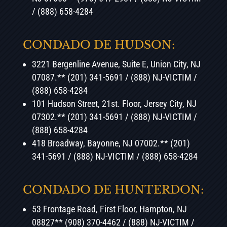
/ (888) 658-4284
CONDADO DE HUDSON:
3221 Bergenline Avenue, Suite E, Union City, NJ
07087.** (201) 341-5691 / (888) NJ-VICTIM /
(888) 658-4284
101 Hudson Street, 21st. Floor, Jersey City, NJ
07302.** (201) 341-5691 / (888) NJ-VICTIM /
(888) 658-4284
418 Broadway, Bayonne, NJ 07002.**
(201)
341-5691 / (888) NJ-VICTIM / (888) 658-4284
CONDADO DE HUNTERDON:
53 Frontage Road, First Floor, Hampton, NJ
08827** (908) 370-4462 / (888) NJ-VICTIM /