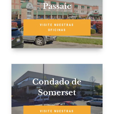
Passaic
VISITE NUESTRAS
OFICINAS
Condado de
Somerset
VISITE NUESTRAS