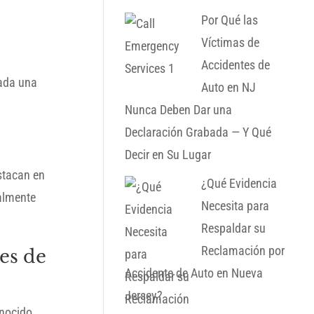
Por Qué las
Víctimas de
Accidentes de
cada una
Auto en NJ
Nunca Deben Dar una
Declaración Grabada — Y Qué
Decir en Su Lugar
stacan en
¿Qué Evidencia
ealmente
Necesita para
Respaldar su
Reclamación por
es de
Accidente de Auto en Nueva
Jersey?
nocido.